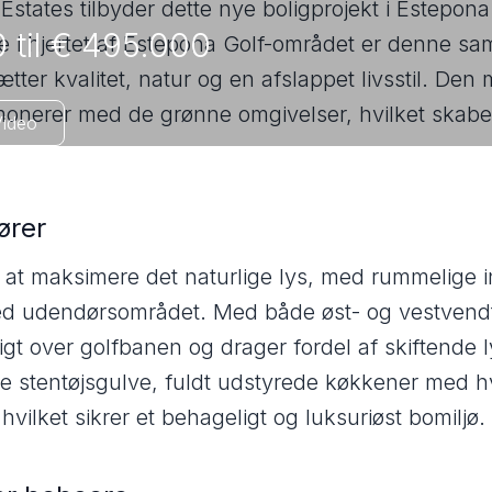
Estates tilbyder dette nye boligprojekt i Estepo
 til € 495.000
e i hjertet af Estepona Golf-området er denne sam
tter kvalitet, natur og en afslappet livsstil. Den
armonerer med de grønne omgivelser, hvilket skabe
ideo
ører
il at maksimere det naturlige lys, med rummelige in
med udendørsområdet. Med både øst- og vestvendte
gt over golfbanen og drager fordel af skiftende l
stentøjsgulve, fuldt udstyrede køkkener med hvi
hvilket sikrer et behageligt og luksuriøst bomiljø.