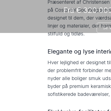
Præsenteret af Christensen 
Fra € 320.000
på Costa del Sol. Beliggend
designet til dem, der værdsæ
linjer og materialer, der h
Se V
stilfuld og tidløs.
Elegante og lyse interi
Hver lejlighed er designet t
der problemfrit forbinder 
nyder alle boliger smuk udsi
byder på premium keramiske 
sofistikerede badeværelser, 