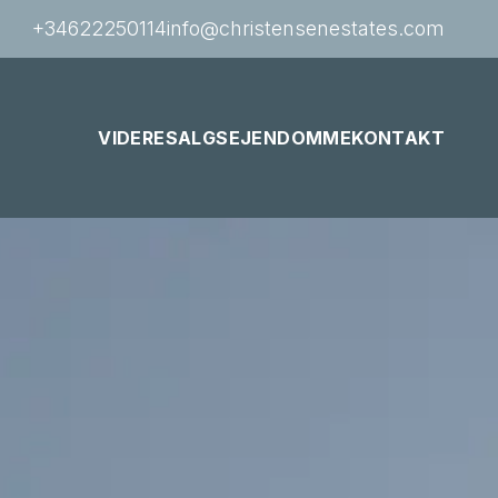
+34622250114
info@christensenestates.com
VIDERESALGSEJENDOMME
KONTAKT