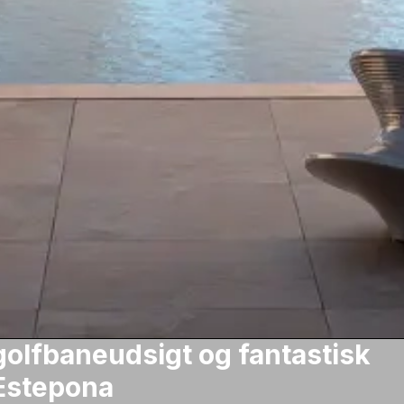
golfbaneudsigt og fantastisk
 Estepona