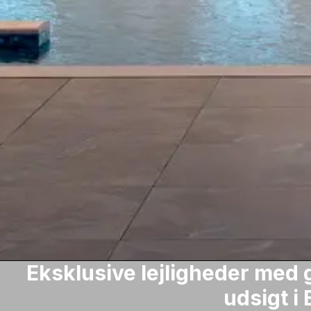
Eksklusive lejligheder med 
udsigt i