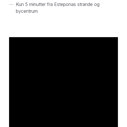
—
Kun 5 minutter fra Esteponas strande og
bycentrum