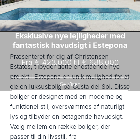
Eksklusive nye lejligheder med
fantastisk havudsigt i Estepona
Præsenteret for dig af Christensen
Fra € 423.000 til € 688.000
Estates, tilbyder dette enestående nye
projekt i Estepona en unik mulighed for at
Se Video
eje en luksusbolig på Costa del Sol. Disse
boliger er designet med en moderne og
funktionel stil, oversvømmes af naturligt
lys og tilbyder en betagende havudsigt.
Vælg mellem en række boliger, der
passer til din livsstil, fra